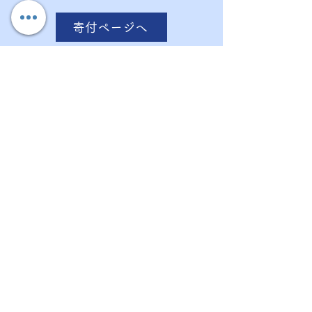
寄付ページへ
企業スポンサー
年間を通して、コントロールPDの活動の応
援や
毎年開催しているパーキンソン病啓発イベン
ト
スポンサーとして是非一緒に盛り上げて頂け
ませんか？
詳しく見る
物資での応援