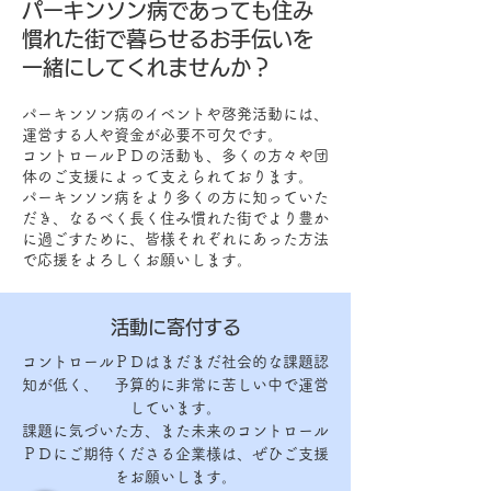
パーキンソン病であっても住み
慣れた街で暮らせるお手伝いを
一緒にしてくれませんか？
パーキンソン病のイベントや啓発活動には、
運営する人や資金が必要不可欠です。​
コントロールＰＤの活動も、多くの方々や団
体のご支援によって支えられております。​
パーキンソン病をより多くの方に知っていた
だき、なるべく長く住み慣れた街でより豊か
に過ごすために、皆様それぞれにあった方法
で応援をよろしくお願いします。
​活動に寄付する
コントロールＰＤはまだまだ社会的な課題認
知が低く、 予算的に非常に苦しい中で運営
しています。
課題に気づいた方、また未来のコントロール
ＰＤにご期待くださる企業様は、ぜひご支援
をお願いします。