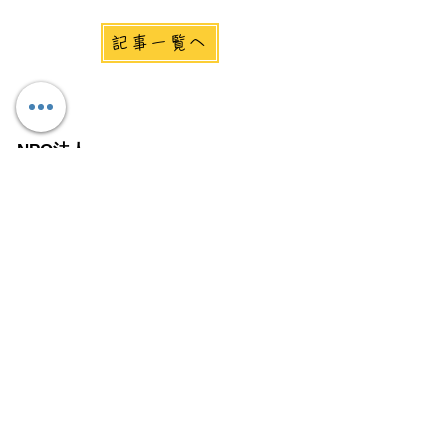
記事一覧へ
NPO法人
コントロールPD
パーキンソン病支援団体
Email:
info@controlpd.org
TEL:
080-7195-3033
PDと上手に付き合う３ステップ
パーキンソン病と上手に付き合うためのヒントを
３ステップに分けて動画でお伝えします。
登録無料