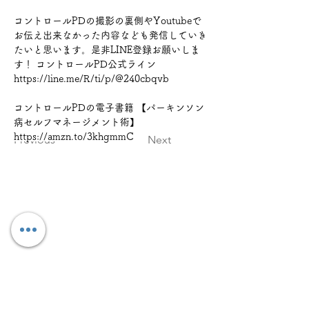
コントロールPDの撮影の裏側やYoutubeで
お伝え出来なかった内容なども発信していき
たいと思います。是非LINE登録お願いしま
す！ コントロールPD公式ライン 
https://line.me/R/ti/p/@240cbqvb
コントロールPDの電子書籍 【パーキンソン
病セルフマネージメント術】 
https://amzn.to/3khgmmC
Previous
Next