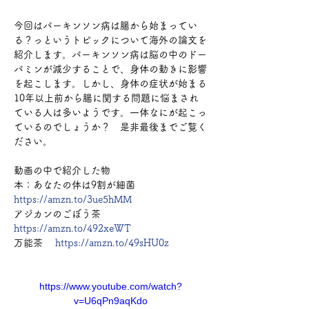
今回はパーキンソン病は腸から始まってい
る？っというトピックについて海外の論文を
紹介します。パーキンソン病は脳の中のドー
パミンが減少することで、身体の動きに影響
を起こします。しかし、身体の症状が始まる
10年以上前から腸に関する問題に悩まされ
ている人は多いようです。一体なにが起こっ
ているのでしょうか？　是非最後までご覧く
ださい。 
動画の中で紹介した物 
本：あなたの体は9割が細菌　 
https://amzn.to/3ue5hMM
アジカンのごぼう茶　 
https://amzn.to/492xeWT
万能茶　 
https://amzn.to/49sHU0z
https://www.youtube.com/watch?
v=U6qPn9aqKdo