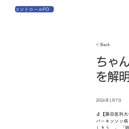
コントロールPD
TOP
コントロールP
< Back
ちゃ
を解明
2026年1月7日
🔬【藤田医科大学
パーキンソン病
しまう…」 「