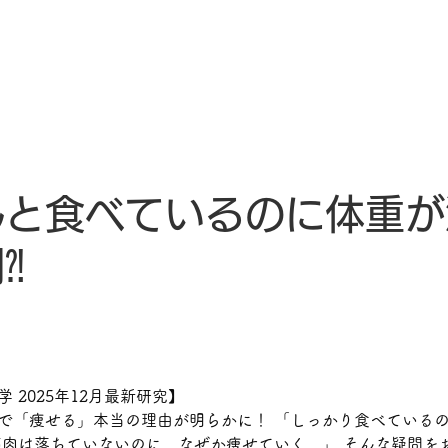
Dとは
私達の活動
PDを学ぶ
お役立ちリンク
企業ｘNPO
んと食べているのに体重が
⁈
 2025年12月最新研究】 
で「痩せる」本当の理由が明らかに！ 「しっかり食べている
筋肉は落ちていないのに、なぜか痩せていく…」 そんな疑問を