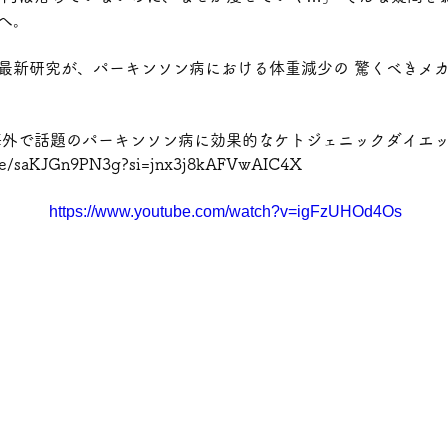
へ。 
最新研究が、パーキンソン病における体重減少の 驚くべきメ
海外で話題のパーキンソン病に効果的なケトジェニックダイエッ
.be/saKJGn9PN3g?si=jnx3j8kAFVwAIC4X
https://www.youtube.com/watch?v=igFzUHOd4Os