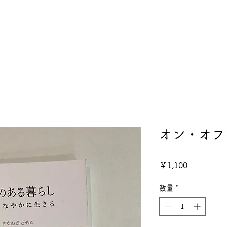
Dとは
私達の活動
PDを学ぶ
お役立ちリンク
企業ｘNPO
オン・オフ
価
￥1,100
格
数量
*