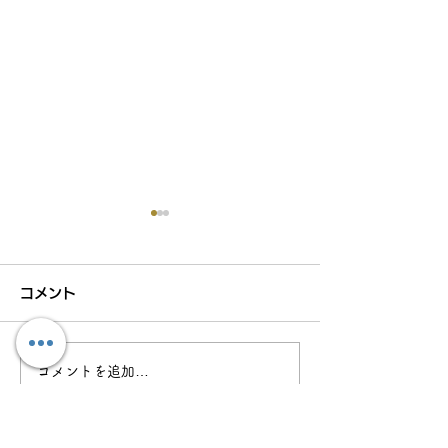
コメント
コメントを追加…
プレスリリース：「もう
海外 に 行 くの
一度、自転車に乗る」体
れている 方 へ 